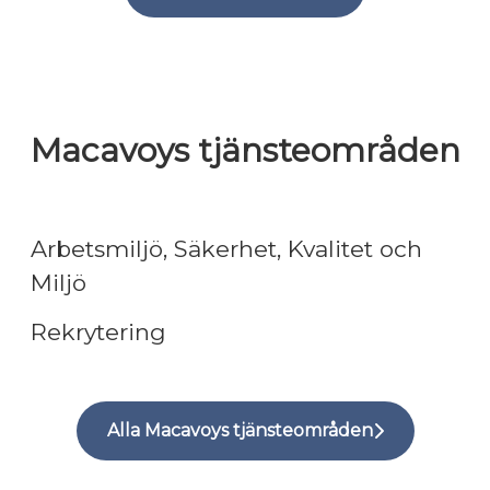
Macavoys tjänsteområden
Macavoy – Arbetsmiljö och
kvalitetssäkring
Macavoy – Chefstjänster och
Arbetsmiljö, Säkerhet, Kvalitet och
executive recruitment
Macavoy – Tjänster inom
Miljö
produktion och tillverkning
Rekrytering
Alla Macavoys tjänsteområden