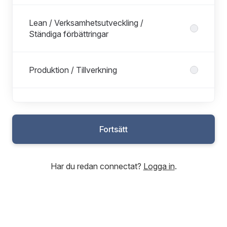
Lean / Verksamhetsutveckling /
Ständiga förbättringar
Produktion / Tillverkning
Projektledare
Fortsätt
R&D
Har du redan connectat?
Logga in
.
Supply Chain
Teknik / Underhåll